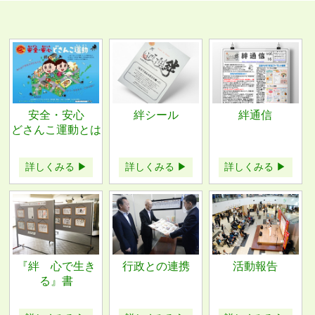
安全・安心
絆シール
絆通信
どさんこ運動とは
詳しくみる ▶
詳しくみる ▶
詳しくみる ▶
『絆 心で生き
行政との連携
活動報告
る』書