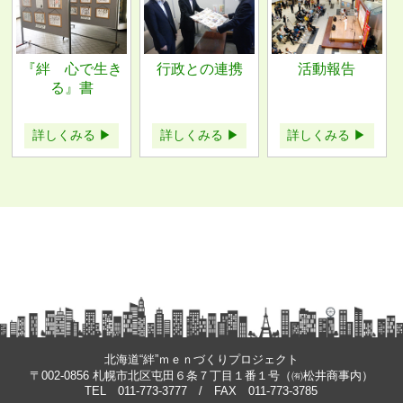
『絆 心で生き
行政との連携
活動報告
る』書
詳しくみる ▶
詳しくみる ▶
詳しくみる ▶
北海道“絆”ｍｅｎづくりプロジェクト
〒002-0856 札幌市北区屯田６条７丁目１番１号（㈲松井商事内）
TEL 011-773-3777 / FAX 011-773-3785